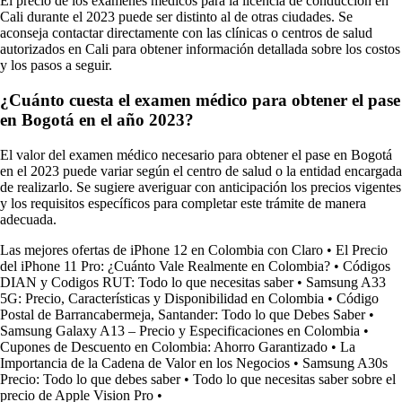
El precio de los exámenes médicos para la licencia de conducción en
Cali durante el 2023 puede ser distinto al de otras ciudades. Se
aconseja contactar directamente con las clínicas o centros de salud
autorizados en Cali para obtener información detallada sobre los costos
y los pasos a seguir.
¿Cuánto cuesta el examen médico para obtener el pase
en Bogotá en el año 2023?
El valor del examen médico necesario para obtener el pase en Bogotá
en el 2023 puede variar según el centro de salud o la entidad encargada
de realizarlo. Se sugiere averiguar con anticipación los precios vigentes
y los requisitos específicos para completar este trámite de manera
adecuada.
Las mejores ofertas de iPhone 12 en Colombia con Claro
•
El Precio
del iPhone 11 Pro: ¿Cuánto Vale Realmente en Colombia?
•
Códigos
DIAN y Codigos RUT: Todo lo que necesitas saber
•
Samsung A33
5G: Precio, Características y Disponibilidad en Colombia
•
Código
Postal de Barrancabermeja, Santander: Todo lo que Debes Saber
•
Samsung Galaxy A13 – Precio y Especificaciones en Colombia
•
Cupones de Descuento en Colombia: Ahorro Garantizado
•
La
Importancia de la Cadena de Valor en los Negocios
•
Samsung A30s
Precio: Todo lo que debes saber
•
Todo lo que necesitas saber sobre el
precio de Apple Vision Pro
•