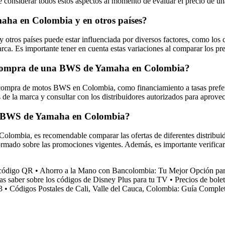
ante considerar todos estos aspectos al momento de evaluar el precio 
amaha en Colombia y en otros países?
tros países puede estar influenciada por diversos factores, como los co
arca. Es importante tener en cuenta estas variaciones al comparar los p
la compra de una BWS de Yamaha en Colombia?
compra de motos BWS en Colombia, como financiamiento a tasas preferen
de la marca y consultar con los distribuidores autorizados para aprovec
na BWS de Yamaha en Colombia?
ombia, es recomendable comparar las ofertas de diferentes distribuido
rmado sobre las promociones vigentes. Además, es importante verificar la
 código QR
•
Ahorro a la Mano con Bancolombia: Tu Mejor Opción par
as saber sobre los códigos de Disney Plus para tu TV
•
Precios de bole
3
•
Códigos Postales de Cali, Valle del Cauca, Colombia: Guía Comple