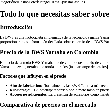
Juego
Póker
Casino
Lotería
Bingo
Ruleta
Apuesta
Castillos
Todo lo que necesitas saber sob
Introducción
La BWS es una motocicleta emblemática de la reconocida marca Yamaha, 
proporcionaremos información detallada sobre el precio de la BWS Yam
Precio de la BWS Yamaha en Colombia
El precio de la moto BWS Yamaha puede variar dependiendo de varios fa
Yamaha nueva generalmente ronda entre los [indicar rango de precios] 
Factores que influyen en el precio
Año de fabricación:
Normalmente, las BWS Yamaha más recientes
Kilometraje:
El kilometraje recorrido por la moto también puede
Accesorios adicionales:
La presencia de accesorios como maletas
Comparativa de precios en el mercado