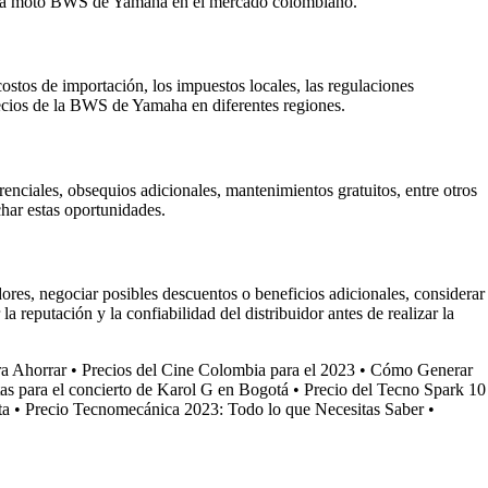
de una moto BWS de Yamaha en el mercado colombiano.
stos de importación, los impuestos locales, las regulaciones
recios de la BWS de Yamaha en diferentes regiones.
ciales, obsequios adicionales, mantenimientos gratuitos, entre otros
har estas oportunidades.
res, negociar posibles descuentos o beneficios adicionales, considerar
 reputación y la confiabilidad del distribuidor antes de realizar la
a Ahorrar
•
Precios del Cine Colombia para el 2023
•
Cómo Generar
tas para el concierto de Karol G en Bogotá
•
Precio del Tecno Spark 10
ta
•
Precio Tecnomecánica 2023: Todo lo que Necesitas Saber
•