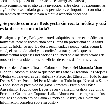
secundarios pueden incluir reacciones alérgicas, náuseas,
enrojecimiento en el sitio de la inyección, entre otros. Si experimentas
algún efecto secundario grave o persistente, es importante consultar a
un médico de inmediato para recibir la atención adecuada.
¿Se puede comprar Bedoyecta sin receta médica y cuál
es la dosis recomendada?
En algunos países, Bedoyecta puede adquirirse sin receta médica en
farmacias, pero se recomienda consultar a un profesional de la salud
antes de iniciar su uso. La dosis recomendada puede variar según la
edad, el estado de salud y la condición a tratar, por lo que es
fundamental seguir las indicaciones del médico o las instrucciones del
prospecto para obtener los beneficios deseados de forma segura.
Precios de la Amoxicilina en Colombia
•
Precio del Motorola Moto
G22 en Colombia: Todo lo que necesitas saber
•
Descubre las Mejores
Ofertas en Televisores de Falabella
•
Precio del Ethereum: Todo lo que
Debes Saber
•
Precio del Peso Mexicano: Todo lo que Necesitas Saber
•
Todo sobre el precio de los gatos siameses
•
Precio del Dólar
Australiano: Todo lo que Debes Saber
•
Samsung Galaxy S22 Ultra:
Precio en Colombia
•
Cupones Laika: Ahorra en tus compras con los
códigos de descuento de Laika
•
Precio de Postday en Colombia:
Información completa sobre su costo
•