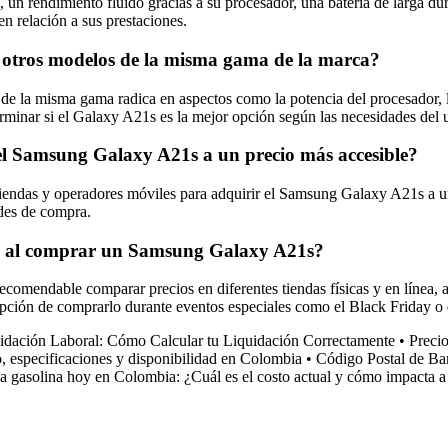
n rendimiento fluido gracias a su procesador, una batería de larga dur
 en relación a sus prestaciones.
y otros modelos de la misma gama de la marca?
de la misma gama radica en aspectos como la potencia del procesador, l
terminar si el Galaxy A21s es la mejor opción según las necesidades del 
r el Samsung Galaxy A21s a un precio más accesible?
 tiendas y operadores móviles para adquirir el Samsung Galaxy A21s a u
des de compra.
io al comprar un Samsung Galaxy A21s?
comendable comparar precios en diferentes tiendas físicas y en línea, 
la opción de comprarlo durante eventos especiales como el Black Friday 
idación Laboral: Cómo Calcular tu Liquidación Correctamente
•
Preci
 especificaciones y disponibilidad en Colombia
•
Código Postal de Ba
la gasolina hoy en Colombia: ¿Cuál es el costo actual y cómo impacta a