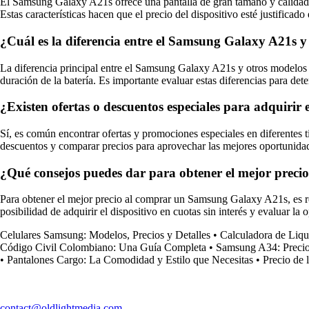
El Samsung Galaxy A21s ofrece una pantalla de gran tamaño y calidad, u
Estas características hacen que el precio del dispositivo esté justificado
¿Cuál es la diferencia entre el Samsung Galaxy A21s 
La diferencia principal entre el Samsung Galaxy A21s y otros modelos 
duración de la batería. Es importante evaluar estas diferencias para de
¿Existen ofertas o descuentos especiales para adquiri
Sí, es común encontrar ofertas y promociones especiales en diferentes
descuentos y comparar precios para aprovechar las mejores oportunida
¿Qué consejos puedes dar para obtener el mejor prec
Para obtener el mejor precio al comprar un Samsung Galaxy A21s, es re
posibilidad de adquirir el dispositivo en cuotas sin interés y evaluar 
Celulares Samsung: Modelos, Precios y Detalles
•
Calculadora de Liqu
Código Civil Colombiano: Una Guía Completa
•
Samsung A34: Precio,
•
Pantalones Cargo: La Comodidad y Estilo que Necesitas
•
Precio de 
contact@oldlightmedia.com