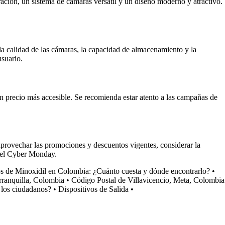
ación, un sistema de cámaras versátil y un diseño moderno y atractivo.
a calidad de las cámaras, la capacidad de almacenamiento y la
usuario.
n precio más accesible. Se recomienda estar atento a las campañas de
aprovechar las promociones y descuentos vigentes, considerar la
o el Cyber Monday.
os de Minoxidil en Colombia: ¿Cuánto cuesta y dónde encontrarlo?
•
rranquilla, Colombia
•
Código Postal de Villavicencio, Meta, Colombia
 los ciudadanos?
•
Dispositivos de Salida
•