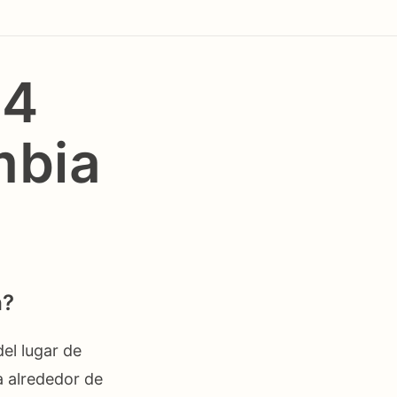
14
mbia
a?
el lugar de
 alrededor de