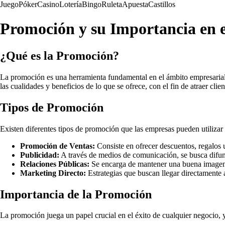
Juego
Póker
Casino
Lotería
Bingo
Ruleta
Apuesta
Castillos
Promoción y su Importancia en 
¿Qué es la Promoción?
La promoción es una herramienta fundamental en el ámbito empresarial qu
las cualidades y beneficios de lo que se ofrece, con el fin de atraer client
Tipos de Promoción
Existen diferentes tipos de promoción que las empresas pueden utilizar 
Promoción de Ventas:
Consiste en ofrecer descuentos, regalos u
Publicidad:
A través de medios de comunicación, se busca difund
Relaciones Públicas:
Se encarga de mantener una buena imagen 
Marketing Directo:
Estrategias que buscan llegar directamente a
Importancia de la Promoción
La promoción juega un papel crucial en el éxito de cualquier negocio, 