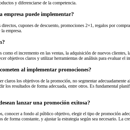
roductos y diferenciarse de la competencia.
una empresa puede implementar?
directos, cupones de descuento, promociones 2×1, regalos por compra, s
 la empresa.
n?
omo el incremento en las ventas, la adquisición de nuevos clientes, la f
cer objetivos claros y utilizar herramientas de análisis para evaluar el 
s cometen al implementar promociones?
r claros los objetivos de la promoción, no segmentar adecuadamente al
r los resultados de forma adecuada, entre otros. Es fundamental planifi
desean lanzar una promoción exitosa?
os, conocer a fondo al público objetivo, elegir el tipo de promoción ad
os de forma constante, y ajustar la estrategia según sea necesario. La c