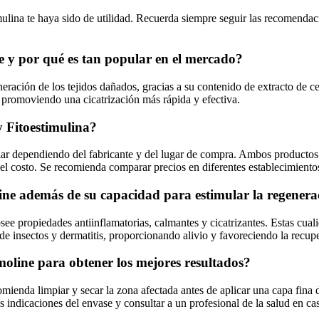
mulina te haya sido de utilidad. Recuerda siempre seguir las recomenda
ne y por qué es tan popular en el mercado?
ración de los tejidos dañados, gracias a su contenido de extracto de cen
 promoviendo una cicatrización más rápida y efectiva.
 y Fitoestimulina?
riar dependiendo del fabricante y del lugar de compra. Ambos productos 
el costo. Se recomienda comparar precios en diferentes establecimientos
line además de su capacidad para estimular la regenera
e propiedades antiinflamatorias, calmantes y cicatrizantes. Estas cualid
 de insectos y dermatitis, proporcionando alivio y favoreciendo la recupe
imoline para obtener los mejores resultados?
mienda limpiar y secar la zona afectada antes de aplicar una capa fina d
s indicaciones del envase y consultar a un profesional de la salud en ca