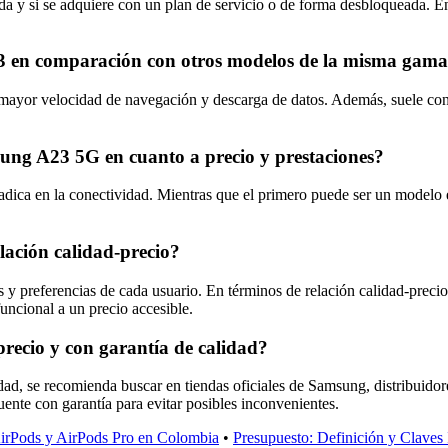
da y si se adquiere con un plan de servicio o de forma desbloqueada. E
A23 en comparación con otros modelos de la misma gam
ayor velocidad de navegación y descarga de datos. Además, suele conta
sung A23 5G en cuanto a precio y prestaciones?
dica en la conectividad. Mientras que el primero puede ser un modelo 
ación calidad-precio?
preferencias de cada usuario. En términos de relación calidad-precio, 
uncional a un precio accesible.
ecio y con garantía de calidad?
ad, se recomienda buscar en tiendas oficiales de Samsung, distribuidor
uente con garantía para evitar posibles inconvenientes.
AirPods y AirPods Pro en Colombia
•
Presupuesto: Definición y Claves