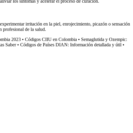
liviar los síntomas y acelerar el proceso de curación.
xperimentar irritación en la piel, enrojecimiento, picazón o sensación
 profesional de la salud.
ombia 2023
•
Códigos CIIU en Colombia
•
Semaglutida y Ozempic:
tas Saber
•
Códigos de Países DIAN: Información detallada y útil
•