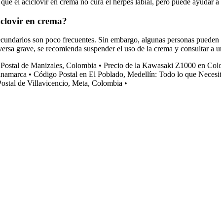
ue el aciclovir en crema no cura el herpes labial, pero puede ayudar a a
iclovir en crema?
 secundarios son poco frecuentes. Sin embargo, algunas personas pueden e
versa grave, se recomienda suspender el uso de la crema y consultar a un
Postal de Manizales, Colombia
•
Precio de la Kawasaki Z1000 en Col
inamarca
•
Código Postal en El Poblado, Medellín: Todo lo que Necesi
ostal de Villavicencio, Meta, Colombia
•