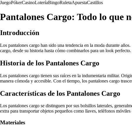
Juego
Póker
Casino
Lotería
Bingo
Ruleta
Apuesta
Castillos
Pantalones Cargo: Todo lo que ne
Introducción
Los pantalones cargo han sido una tendencia en la moda durante años. Su 
cargo, desde su historia hasta cómo combinarlos para un look perfecto.
Historia de los Pantalones Cargo
Los pantalones cargo tienen sus raíces en la indumentaria militar. Origi
manera cómoda y accesible. Con el tiempo, los pantalones cargo trascen
Características de los Pantalones Cargo
Los pantalones cargo se distinguen por sus bolsillos laterales, general
extra para transportar objetos pequeños como llaves, teléfonos móviles 
Materiales