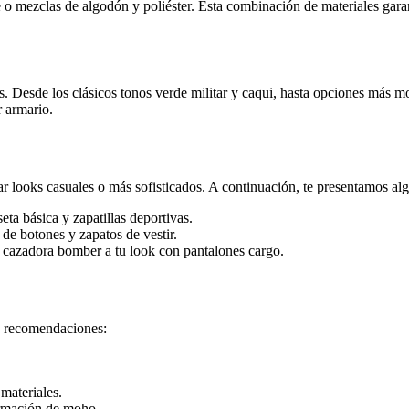
 o mezclas de algodón y poliéster. Esta combinación de materiales garan
s. Desde los clásicos tonos verde militar y caqui, hasta opciones más m
r armario.
 looks casuales o más sofisticados. A continuación, te presentamos alg
ta básica y zapatillas deportivas.
de botones y zapatos de vestir.
a cazadora bomber a tu look con pantalones cargo.
as recomendaciones:
materiales.
formación de moho.