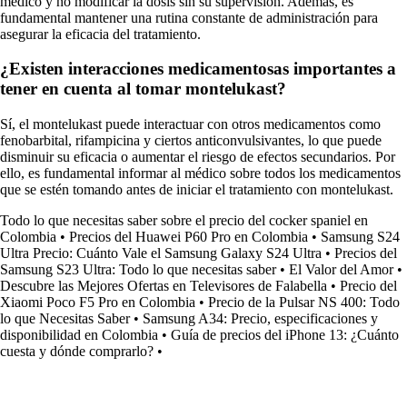
médico y no modificar la dosis sin su supervisión. Además, es
fundamental mantener una rutina constante de administración para
asegurar la eficacia del tratamiento.
¿Existen interacciones medicamentosas importantes a
tener en cuenta al tomar montelukast?
Sí, el montelukast puede interactuar con otros medicamentos como
fenobarbital, rifampicina y ciertos anticonvulsivantes, lo que puede
disminuir su eficacia o aumentar el riesgo de efectos secundarios. Por
ello, es fundamental informar al médico sobre todos los medicamentos
que se estén tomando antes de iniciar el tratamiento con montelukast.
Todo lo que necesitas saber sobre el precio del cocker spaniel en
Colombia
•
Precios del Huawei P60 Pro en Colombia
•
Samsung S24
Ultra Precio: Cuánto Vale el Samsung Galaxy S24 Ultra
•
Precios del
Samsung S23 Ultra: Todo lo que necesitas saber
•
El Valor del Amor
•
Descubre las Mejores Ofertas en Televisores de Falabella
•
Precio del
Xiaomi Poco F5 Pro en Colombia
•
Precio de la Pulsar NS 400: Todo
lo que Necesitas Saber
•
Samsung A34: Precio, especificaciones y
disponibilidad en Colombia
•
Guía de precios del iPhone 13: ¿Cuánto
cuesta y dónde comprarlo?
•