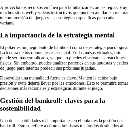
Aprovecha los recursos en línea para familiarizarte con las reglas. Hay
muchos sitios web y videos instructivos que pueden ayudarte a mejorar
tu comprensión del juego y las estrategias específicas para cada
variante.
La importancia de la estrategia mental
El poker es un juego tanto de habilidad como de estrategia psicológica.
La lectura de tus oponentes es esencial. En las mesas virtuales, esto
puede ser más complicado, ya que no puedes observar sus reacciones
físicas. Sin embargo, puedes analizar patrones en sus apuestas y estilos
de juego para intentar predecir sus próximas jugadas.
Desarrollar una mentalidad fuerte es clave. Mantén la calma bajo
presión y evita dejarte llevar por las emociones. Esto te permitirá tomar
decisiones más racionales y estratégicas durante el juego.
Gestión del bankroll: claves para la
sostenibilidad
Una de las habilidades más importantes en el poker es la gestión del
bankroll. Esto se refiere a cómo administras tus fondos destinados al