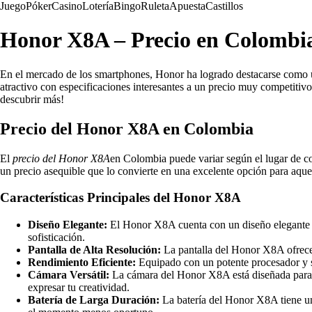
Juego
Póker
Casino
Lotería
Bingo
Ruleta
Apuesta
Castillos
Honor X8A – Precio en Colombia
En el mercado de los smartphones, Honor ha logrado destacarse como u
atractivo con especificaciones interesantes a un precio muy competitivo
descubrir más!
Precio del Honor X8A en Colombia
El
precio del Honor X8A
en Colombia puede variar según el lugar de c
un precio asequible que lo convierte en una excelente opción para aqu
Características Principales del Honor X8A
Diseño Elegante:
El Honor X8A cuenta con un diseño elegante y 
sofisticación.
Pantalla de Alta Resolución:
La pantalla del Honor X8A ofrece u
Rendimiento Eficiente:
Equipado con un potente procesador y su
Cámara Versátil:
La cámara del Honor X8A está diseñada para c
expresar tu creatividad.
Batería de Larga Duración:
La batería del Honor X8A tiene una