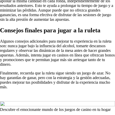
apostar la misma cantidad en cada ronda, independientemente de los
resultados anteriores. Esto te ayuda a prolongar tu tiempo de juego y a
minimizar las pérdidas. Aunque puede que no ofrezca grandes
ganancias, es una forma efectiva de disfrutar de las sesiones de juego
sin la alta presión de aumentar las apuestas.
Consejos finales para jugar a la ruleta
Algunos consejos adicionales para mejorar tu experiencia en la ruleta
son: nunca jugar bajo la influencia del alcohol, tomarte descansos
regulares y observar las dinámicas de la mesa antes de hacer grandes
apuestas. Además, intenta jugar en casinos en línea que ofrezcan bonos
y promociones que te permitan jugar más sin arriesgar tanto de tu
dinero.
Finalmente, recuerda que la ruleta sigue siendo un juego de azar. No
hay garantías de ganar, pero con la estrategia y la gestión adecuadas,
puedes mejorar tus posibilidades y disfrutar de la experiencia mucho
más.
Descubre el emocionante mundo de los juegos de casino en tu hogar