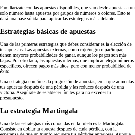
Familiarízate con las apuestas disponibles, que van desde apuestas a un
solo número hasta apuestas por grupos de números o colores. Esto te
dará una base sólida para aplicar las estrategias más adelante.
Estrategias básicas de apuestas
Una de las primeras estrategias que debes considerar es la elección de
tus apuestas. Las apuestas externas, como rojo/negro o par/impar,
tienen mayores probabilidades de ganar, aunque los pagos son más
bajos. Por otro lado, las apuestas internas, que implican elegir números
específicos, ofrecen pagos más altos, pero con menor probabilidad de
éxito.
Una estrategia común es la progresión de apuestas, en la que aumentas
tus apuestas después de una pérdida y las reduces después de una
victoria. Asegúrate de establecer límites para no exceder tu
presupuesto.
La estrategia Martingala
Una de las estrategias más conocidas en la ruleta es la Martingala.
Consiste en doblar tu apuesta después de cada pérdida, con la
esperanza de que un triunfo recupere tus pérdidas anteriores. Aunque