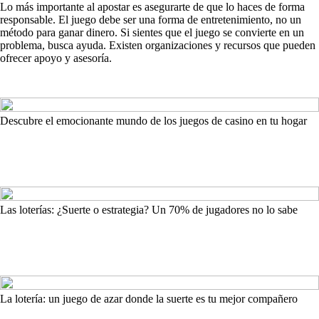
Lo más importante al apostar es asegurarte de que lo haces de forma
responsable. El juego debe ser una forma de entretenimiento, no un
método para ganar dinero. Si sientes que el juego se convierte en un
problema, busca ayuda. Existen organizaciones y recursos que pueden
ofrecer apoyo y asesoría.
Descubre el emocionante mundo de los juegos de casino en tu hogar
Las loterías: ¿Suerte o estrategia? Un 70% de jugadores no lo sabe
La lotería: un juego de azar donde la suerte es tu mejor compañero