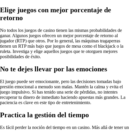
Elige juegos con mejor porcentaje de
retorno
No todos los juegos de casino tienen las mismas probabilidades de
ganar. Algunos juegos ofrecen un mejor porcentaje de retorno al
jugador (RTP) que otros. Por lo general, las máquinas tragaperras
tienen un RTP más bajo que juegos de mesa como el blackjack o la
ruleta. Investiga y elige aquellos juegos que te otorguen mejores
posibilidades de éxito.
No te dejes llevar por las emociones
El juego puede ser emocionante, pero las decisiones tomadas bajo
presión emocional a menudo son malas. Mantén la calma y evita el
juego impulsivo. Si has tenido una serie de pérdidas, no intentes
recuperar tu dinero de inmediato haciendo apuestas más grandes. La
paciencia es clave en este tipo de entretenimiento.
Practica la gestión del tiempo
Es fácil perder la noción del tiempo en un casino. Más allá de tener un