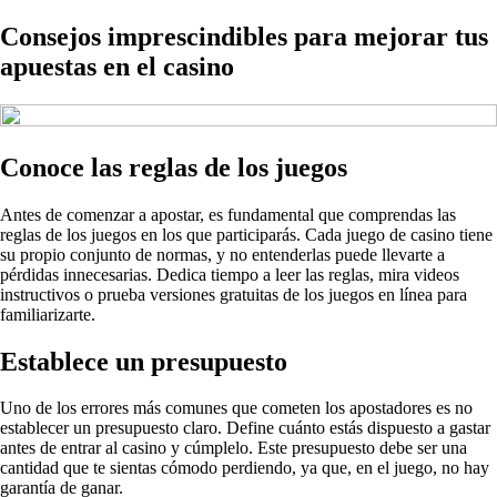
Consejos imprescindibles para mejorar tus
apuestas en el casino
Conoce las reglas de los juegos
Antes de comenzar a apostar, es fundamental que comprendas las
reglas de los juegos en los que participarás. Cada juego de casino tiene
su propio conjunto de normas, y no entenderlas puede llevarte a
pérdidas innecesarias. Dedica tiempo a leer las reglas, mira videos
instructivos o prueba versiones gratuitas de los juegos en línea para
familiarizarte.
Establece un presupuesto
Uno de los errores más comunes que cometen los apostadores es no
establecer un presupuesto claro. Define cuánto estás dispuesto a gastar
antes de entrar al casino y cúmplelo. Este presupuesto debe ser una
cantidad que te sientas cómodo perdiendo, ya que, en el juego, no hay
garantía de ganar.