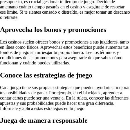
presupuesto, es crucial gestionar tu tiempo de juego. Decide de
antemano cuánto tiempo pasarás en el casino y asegúrate de respetar
ese límite. Si te sientes cansado o distraído, es mejor tomar un descanso
o retirarte.
Aprovecha los bonos y promociones
Los casinos suelen ofrecer bonos y promociones a sus jugadores, tanto
en línea como físicos. Aprovechar estos beneficios puede aumentar tus
fondos de juego sin arriesgar tu propio dinero. Lee los términos y
condiciones de las promociones para asegurarte de que sabes cómo
funcionan y cuándo puedes utilizarlas.
Conoce las estrategias de juego
Cada juego tiene sus propias estrategias que pueden ayudarte a mejorar
tus posibilidades de ganar. Por ejemplo, en el blackjack, aprender a
contar cartas puede ser una ventaja. En la ruleta, conocer las diferentes
apuestas y sus probabilidades puede hacer una gran diferencia.
Infórmate y aplica estas estrategias en tu juego.
Juega de manera responsable