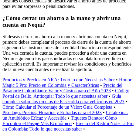
posibles consecuencias de desactivar el ahorro antes de proceder,
para evitar sorpresas o penalizaciones.
¿Cómo cerrar un ahorro a la mano y abrir una
cuenta en Nequi?
Si deseas cerrar un ahorro a la mano y abrir una cuenta en Nequi,
primero debes completar el proceso de cierre de la cuenta de ahorro
siguiendo las instrucciones de la entidad financiera correspondiente.
Una vez cerrada la cuenta, puedes proceder a abrir una cuenta en
Nequi siguiendo los pasos indicados en su plataforma en línea o
aplicación móvil. Es importante revisar las condiciones y beneficios
de la nueva cuenta antes de realizar la apertura.
Productos y Precios en ARA: Todo lo que Necesitas Saber
•
Honor
Magic 5 Pro: Precio en Colombia y Características
•
Precio del
Pasaporte Colombiano: Valor y Costos para el Año 2023
•
Código
Postal de Bello, Antioquia: Todo lo que necesitas saber
•
Guía
completa sobre los precios de Fasecolda para vehículos en 2023
•
Cómo Calcular el Porcentaje de un Valor: Guía Completa
•
Piscilago: Precios, Horarios y Entradas para el 2023
•
Cefalexina:
un Antibiótico Eficaz y Accesible
•
Tiquetes Baratos: Cómo
Encontrar el Pasaje Más Económico
•
Precio del Redmi Note 12 Pro
en Colombia: Todo lo que necesitas saber
•