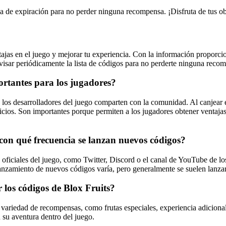
cha de expiración para no perder ninguna recompensa. ¡Disfruta de tus o
as en el juego y mejorar tu experiencia. Con la información proporciona
visar periódicamente la lista de códigos para no perderte ninguna reco
ortantes para los jugadores?
los desarrolladores del juego comparten con la comunidad. Al canjear 
ficios. Son importantes porque permiten a los jugadores obtener ventaja
con qué frecuencia se lanzan nuevos códigos?
s oficiales del juego, como Twitter, Discord o el canal de YouTube de l
lanzamiento de nuevos códigos varía, pero generalmente se suelen lanza
 los códigos de Blox Fruits?
 variedad de recompensas, como frutas especiales, experiencia adicional 
n su aventura dentro del juego.