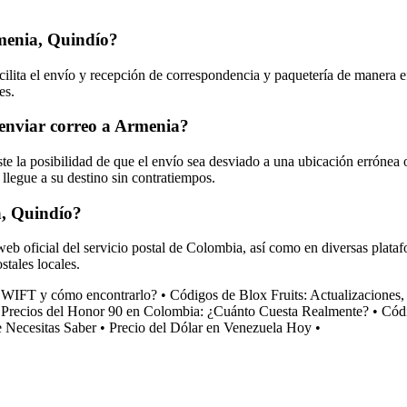
rmenia, Quindío?
lita el envío y recepción de correspondencia y paquetería de manera efic
es.
l enviar correo a Armenia?
ste la posibilidad de que el envío sea desviado a una ubicación errónea o
 llegue a su destino sin contratiempos.
a, Quindío?
eb oficial del servicio postal de Colombia, así como en diversas plataf
stales locales.
SWIFT y cómo encontrarlo?
•
Códigos de Blox Fruits: Actualizacione
•
Precios del Honor 90 en Colombia: ¿Cuánto Cuesta Realmente?
•
Códi
 Necesitas Saber
•
Precio del Dólar en Venezuela Hoy
•