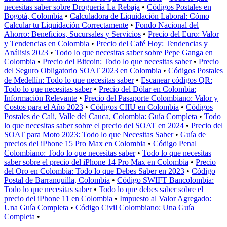
necesitas saber sobre Droguería La Rebaja
•
Códigos Postales en
Bogotá, Colombia
•
Calculadora de Liquidación Laboral: Cómo
Calcular tu Liquidación Correctamente
•
Fondo Nacional del
Ahorro: Beneficios, Sucursales y Servicios
•
Precio del Euro: Valor
y Tendencias en Colombia
•
Precio del Café Hoy: Tendencias y
Análisis 2023
•
Todo lo que necesitas saber sobre Pepe Ganga en
Colombia
•
Precio del Bitcoin: Todo lo que necesitas saber
•
Precio
del Seguro Obligatorio SOAT 2023 en Colombia
•
Códigos Postales
de Medellín: Todo lo que necesitas saber
•
Escanear códigos QR:
Todo lo que necesitas saber
•
Precio del Dólar en Colombia:
Información Relevante
•
Precio del Pasaporte Colombiano: Valor y
Costos para el Año 2023
•
Códigos CIIU en Colombia
•
Códigos
Postales de Cali, Valle del Cauca, Colombia: Guía Completa
•
Todo
lo que necesitas saber sobre el precio del SOAT en 2024
•
Precio del
SOAT para Moto 2023: Todo lo que Necesitas Saber
•
Guía de
precios del iPhone 15 Pro Max en Colombia
•
Código Penal
Colombiano: Todo lo que necesitas saber
•
Todo lo que necesitas
saber sobre el precio del iPhone 14 Pro Max en Colombia
•
Precio
del Oro en Colombia: Todo lo que Debes Saber en 2023
•
Código
Postal de Barranquilla, Colombia
•
Código SWIFT Bancolombia:
Todo lo que necesitas saber
•
Todo lo que debes saber sobre el
precio del iPhone 11 en Colombia
•
Impuesto al Valor Agregado:
Una Guía Completa
•
Código Civil Colombiano: Una Guía
Completa
•