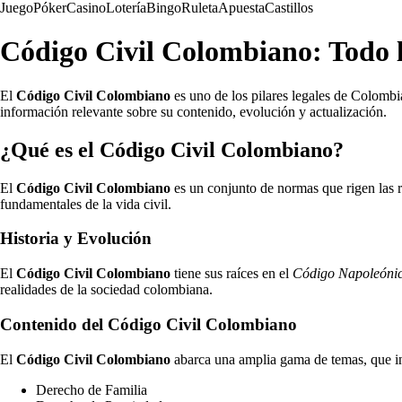
Juego
Póker
Casino
Lotería
Bingo
Ruleta
Apuesta
Castillos
Código Civil Colombiano: Todo l
El
Código Civil Colombiano
es uno de los pilares legales de Colombi
información relevante sobre su contenido, evolución y actualización.
¿Qué es el Código Civil Colombiano?
El
Código Civil Colombiano
es un conjunto de normas que rigen las re
fundamentales de la vida civil.
Historia y Evolución
El
Código Civil Colombiano
tiene sus raíces en el
Código Napoleóni
realidades de la sociedad colombiana.
Contenido del Código Civil Colombiano
El
Código Civil Colombiano
abarca una amplia gama de temas, que i
Derecho de Familia