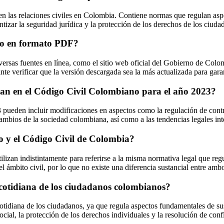
n las relaciones civiles en Colombia. Contiene normas que regulan aspe
antizar la seguridad jurídica y la protección de los derechos de los ciuda
no en formato PDF?
as fuentes en línea, como el sitio web oficial del Gobierno de Colombi
nte verificar que la versión descargada sea la más actualizada para gara
peran en el Código Civil Colombiano para el año 2023?
ueden incluir modificaciones en aspectos como la regulación de contrato
ambios de la sociedad colombiana, así como a las tendencias legales int
no y el Código Civil de Colombia?
zan indistintamente para referirse a la misma normativa legal que regul
l ámbito civil, por lo que no existe una diferencia sustancial entre amb
cotidiana de los ciudadanos colombianos?
tidiana de los ciudadanos, ya que regula aspectos fundamentales de sus 
ocial, la protección de los derechos individuales y la resolución de confl